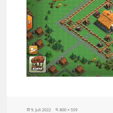
Veröffentlicht
Originalgröße
9. Juli 2022
800 × 559