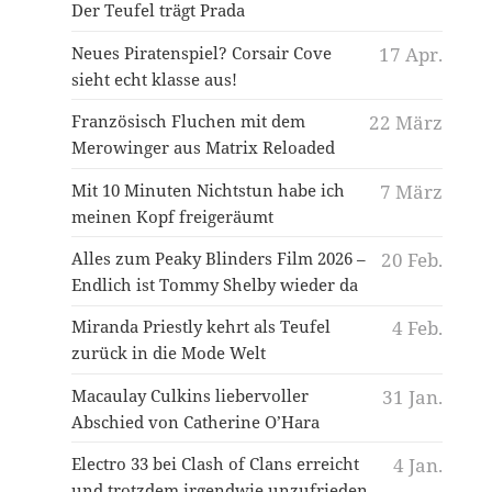
Der Teufel trägt Prada
Neues Piratenspiel? Corsair Cove
17 Apr.
sieht echt klasse aus!
Französisch Fluchen mit dem
22 März
Merowinger aus Matrix Reloaded
Mit 10 Minuten Nichtstun habe ich
7 März
meinen Kopf freigeräumt
Alles zum Peaky Blinders Film 2026 –
20 Feb.
Endlich ist Tommy Shelby wieder da
Miranda Priestly kehrt als Teufel
4 Feb.
zurück in die Mode Welt
Macaulay Culkins liebervoller
31 Jan.
Abschied von Catherine O’Hara
Electro 33 bei Clash of Clans erreicht
4 Jan.
und trotzdem irgendwie unzufrieden