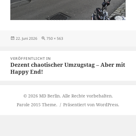
Veröffentlicht
Originalgröße
22. Juni 2026
750 × 563
am
Beitragsnavigation
VERÖFFENTLICHT IN
Dezent chaotischer Umzugstag – Aber mit
Happy End!
© 2026 MD Berlin. Alle Rechte vorbehalten.
Parole 2015 Theme.
Präsentiert von WordPress.